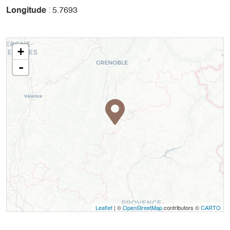
Longitude
: 5.7693
+
-
Leaflet
| ©
OpenStreetMap
contributors ©
CARTO