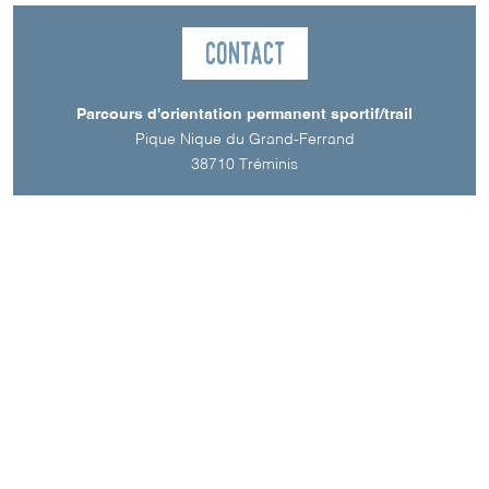
Contact
Parcours d'orientation permanent sportif/trail
Pique Nique du Grand-Ferrand
38710
Tréminis
Langue parlée
Français
Téléchargements
PARCOURS D'ORIENTATION PERMANENT