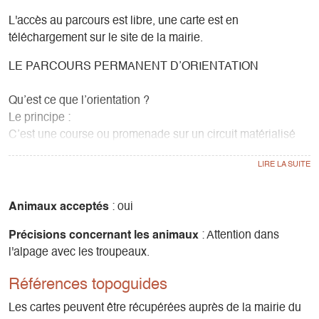
L'accès au parcours est libre, une carte est en
téléchargement sur le site de la mairie.
LE PARCOURS PERMANENT D’ORIENTATION
Qu’est ce que l’orientation ?
Le principe :
C’est une course ou promenade sur un circuit matérialisé
par des balises (piquet en bois muni d’une pince et d’un
numéro). L’orienteur doit découvrir les balises de son
parcours, par l’itinéraire de son choix, en s’aidant d’une
carte et éventuellement d’une boussole.
Animaux acceptés
: oui
Les balises sont équipées d’une pince de contrôle qui
Précisions concernant les animaux
: Attention dans
perfore la carte et atteste du passage de l’orienteur. Situe
l'alpage avec les troupeaux.
précisément l’emplacement de la balise et son numéro.
Pour connaître la définition des traits, symboles et couleurs
Références topoguides
utilisés sur la carte, vous pouvez vous renseigner auprès de
la légende que vous trouver au bord de la carte.
Les cartes peuvent être récupérées auprès de la mairie du