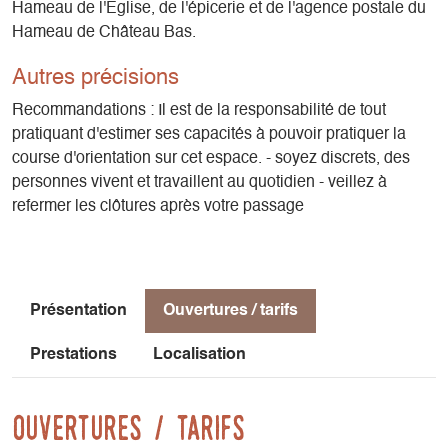
Hameau de l'Eglise, de l'épicerie et de l'agence postale du
Contrôle du parcours :
Hameau de Château Bas.
L’orienteur contrôle son parcours en comparant l’empreinte
Autres précisions
du poinçon de la balise avec le tableau de contrôle fourni
avec la carte.
Recommandations : Il est de la responsabilité de tout
pratiquant d'estimer ses capacités à pouvoir pratiquer la
Quelques conseils avant le départ :
course d'orientation sur cet espace. - soyez discrets, des
Ne partez pas sans votre carte. Elle vous permet de vous
personnes vivent et travaillent au quotidien - veillez à
situer sur le terrain est d’évaluer les distances.
refermer les clôtures après votre passage
Le chemin le plus rapide n’est pas toujours la ligne droite !
N’oubliez pas de perforer votre carte à chaque balise
indiquée sur votre parcours.
Vérifiez les poinçons…et c’est gagné !
Présentation
Ouvertures / tarifs
Attention : Respectez les cultures et les clôtures.
Prestations
Localisation
Ouvertures / tarifs