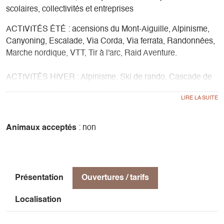
scolaires, collectivités et entreprises
ACTIVITÉS ÉTÉ : acensions du Mont-Aiguille, Alpinisme,
Canyoning, Escalade, Via Corda, Via ferrata, Randonnées,
Marche nordique, VTT, Tir à l'arc, Raid Aventure.
ACTIVITÉS HIVER : Alpinisme, Ski de rando, Cascade de
glace, Raquettes
SCOLAIRE & COLLECTIVITÉ : Escalade, Escalade-
Arbres, Découverte nature, Cycle forêt, cycle faune, cycle
Animaux acceptés
: non
flore, cycle eau, cycle géologie, cycle montagne, cycle
créatif, cycle sport nature, cycle sport nature hiver, sorties
nocturnes.
Présentation
Ouvertures / tarifs
Localisation