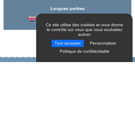
Langues parlées
Anglais
Espagnol
Français
Ce site utilise des cookies et vous donne
le contrôle sur ceux que vous souhaitez
activer
Tout accepter
Personnaliser
Politique de confidentialité
A découvrir aussi