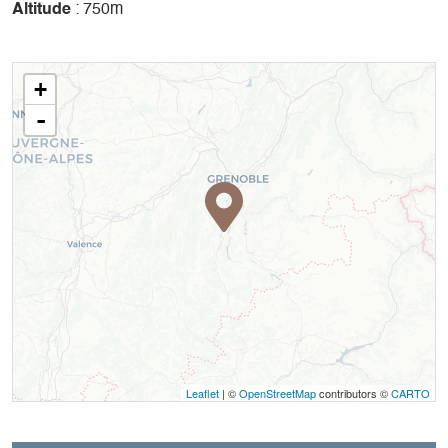
Altitude
: 750m
+
-
Leaflet
| ©
OpenStreetMap
contributors ©
CARTO