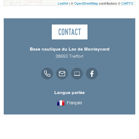
Leaflet
| ©
OpenStreetMap
contributors ©
CARTO
Contact
Base nautique du Lac de Monteynard
38650
Treffort
Langue parlée
Français