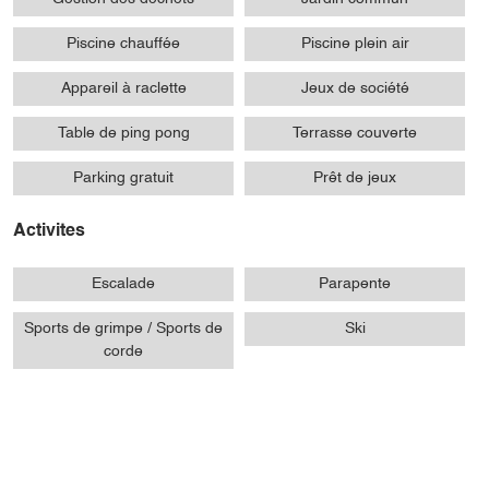
Piscine chauffée
Piscine plein air
Appareil à raclette
Jeux de société
Table de ping pong
Terrasse couverte
Parking gratuit
Prêt de jeux
Activites
Escalade
Parapente
Sports de grimpe / Sports de
Ski
corde
Sports aériens
Sports cyclistes
Sports d'adresse
Sports d'hiver
Sports de balle
Sports divers