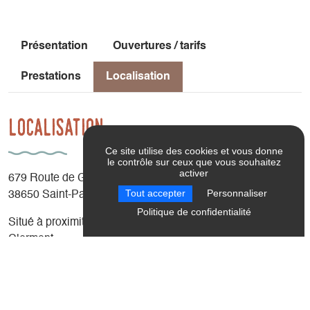
Présentation
Ouvertures / tarifs
Prestations
Localisation
Localisation
Ce site utilise des cookies et vous donne
le contrôle sur ceux que vous souhaitez
activer
679 Route de Gresse
Tout accepter
Personnaliser
38650 Saint-Paul-lès-Monestier
Politique de confidentialité
Situé à proximité de l'autoroute A51 sortie Monestier-de-
Clermont.
Latitude
: 44.929997
Longitude
: 5.62676