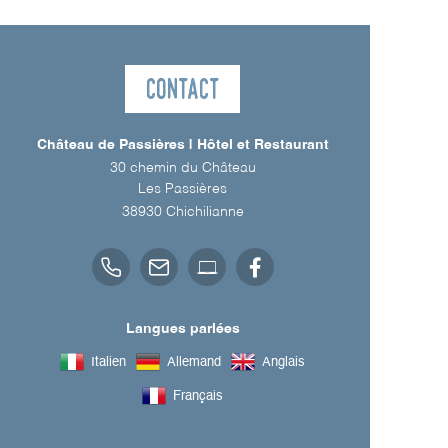
Contact
Château de Passières | Hôtel et Restaurant
30 chemin du Château
Les Passières
38930
Chichilianne
Langues parlées
Italien
Allemand
Anglais
Français