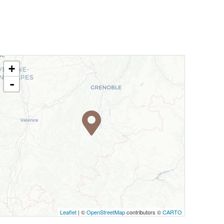
+
-
Leaflet
| ©
OpenStreetMap
contributors ©
CARTO