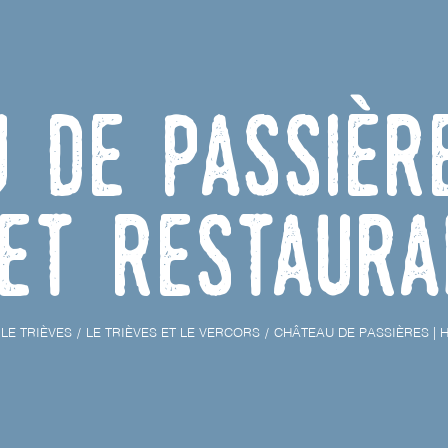
 de Passièr
et Restaura
LE TRIÈVES
LE TRIÈVES ET LE VERCORS
CHÂTEAU DE PASSIÈRES | 