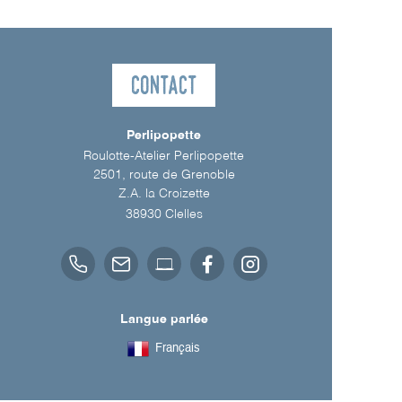
Contact
Perlipopette
Roulotte-Atelier Perlipopette
2501, route de Grenoble
Z.A. la Croizette
38930
Clelles
Langue parlée
Français