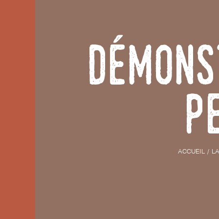
Démons
p
ACCUEIL
LA