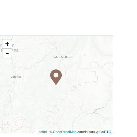
+
-
Leaflet
| ©
OpenStreetMap
contributors ©
CARTO