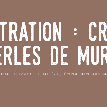
tration : cr
erles de Mu
 ROUTE DES SAVOIR-FAIRE DU TRIÈVES
DÉMONSTRATION : CRÉATIO