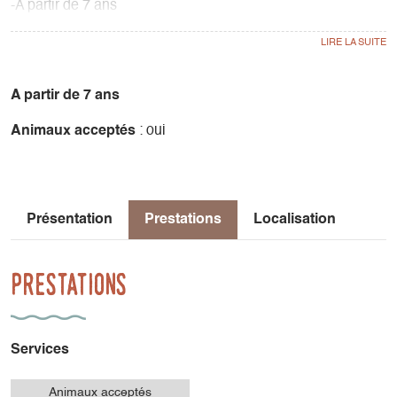
-A partir de 7 ans
- Durée 15 minutes
- de 2 à 4 joueurs
Disponible chez nos revendeurs
A partir de 7 ans
Animaux acceptés
: oui
Présentation
Prestations
Localisation
Prestations
Services
Animaux acceptés