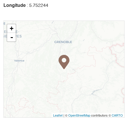
Longitude
: 5.752244
+
-
Leaflet
| ©
OpenStreetMap
contributors ©
CARTO