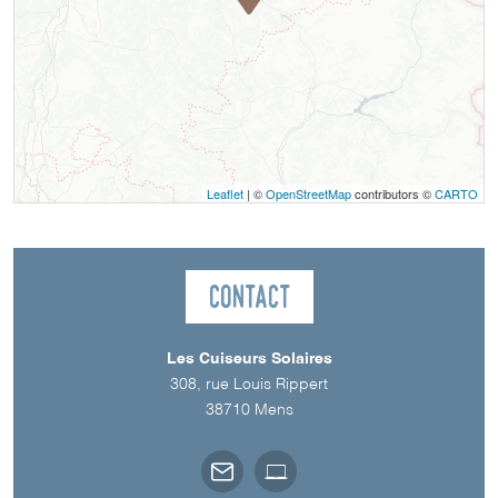
Leaflet
| ©
OpenStreetMap
contributors ©
CARTO
Contact
Les Cuiseurs Solaires
308, rue Louis Rippert
38710
Mens