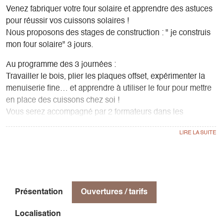
Venez fabriquer votre four solaire et apprendre des astuces
pour réussir vos cuissons solaires !
Nous proposons des stages de construction : " je construis
mon four solaire" 3 jours.
Au programme des 3 journées :
Travailler le bois, plier les plaques offset, expérimenter la
menuiserie fine… et apprendre à utiliser le four pour mettre
en place des cuissons chez soi !
Vous serez accompagné par 2 formateurs dans les
différentes étapes de mise en œuvre.
Ce sera l'occasion de manier des outils d'antan, de réaliser
un objet complexe à partir de matériaux de récupération et
de gagner en autonomie en bricolage.
Chaque participant·e (ou binôme de participant·es) repartira
avec son four prêt à l’emploi !
Présentation
Ouvertures / tarifs
Pique-nique tiré du sac pour les repas du midi. Cuissons
Localisation
solaires et dégustations réalisées si la météo est de la