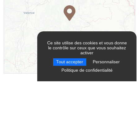
Ce site utilise des cookies et vous donne
le contrôle sur ceux que vous souhaitez
activer
Tout accepter
Personnaliser
Politique de confidentialité
Leaflet
| ©
OpenStreetMap
contributors ©
CARTO
Contact
Aël Soin Essentiel
19 impasse du Courcoussou
LE CHAFFAUD
38930
Clelles