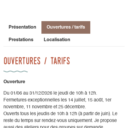
consignés ou compostables (bague en papier kraft
entourant le savon)
Ils sont le résultat d'une recherche minutieuse permettant de
n'utiliser que des ingrédients actifs, rigoureusement
Présentation
Ouvertures / tarifs
sélectionnés pour leurs qualités et leurs bienfaits.
Prestations
Localisation
Ouvertures / tarifs
Ouverture
Du 01/06 au 31/12/2026 le jeudi de 10h à 12h.
Fermetures exceptionnelles les 14 juillet, 15 août, 1er
novembre, 11 novembre et 25 décembre.
Ouverts tous les jeudis de 10h à 12h (à partir de juin). Le
reste du temps sur rendez-vous uniquement. Je propose
aussi des ateliers pour des groupes sur demande.