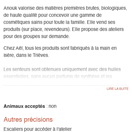
Anouk valorise des matières premières brutes, biologiques,
de haute qualité pour concevoir une gamme de
cosmétiques sains pour toute la famille. Elle vend ses
produits (sur place, revendeurs). Elle propose des ateliers
pour des groupes sur demande.
Chez Aël, tous les produits sont fabriqués à la main en
Isère, dans le Trièves.
Les senteurs sont obtenues uniquement avec des huiles
essentielles, sans aucun parfums de synthèse et les
couleurs avec des colorants d'origines végétales comme
des racines de plantes, du charbon végétal ou encore des
épices. De plus, tous les produits Aël sont sans huile de
palme et Cruelty free.
Animaux acceptés
: non
Autres précisions
Ils sont pensés pour protéger notre peau et notre santé mais
également la planète puisque tous les emballages sont
Escaliers pour accéder à l'atelier