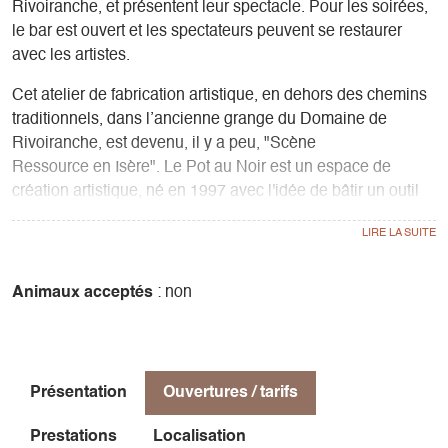
Rivoiranche, et présentent leur spectacle. Pour les soirées,
le bar est ouvert et les spectateurs peuvent se restaurer
avec les artistes.
Cet atelier de fabrication artistique, en dehors des chemins
traditionnels, dans l’ancienne grange du Domaine de
Rivoiranche, est devenu, il y a peu, "Scène
Ressource en Isère". Le Pot au Noir est un espace de
création artistique, né en 1997 avec l'idée de bâtir un outil
au service des compagnies, en dehors des chemins
traditionnels et institutionnels, et avec la volonté forte de
promouvoir la culture artistique en milieu rural.
Animaux acceptés
: non
La Quincaillerie, atelier de théâtre intergénérationnel,
permet aussi aux habitants d’explorer le processus
artistique.
Présentation
Ouvertures / tarifs
Le projet et les activités de l’association Le Pot au Noir
s'organisent autour de quatre axes principaux :
Prestations
Localisation