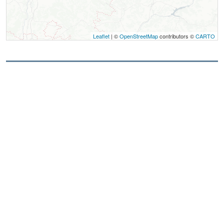
Leaflet
| ©
OpenStreetMap
contributors ©
CARTO
Contact
Le Pot au Noir
Domaine de Rivoiranche
38650
Saint-Paul-lès-Monestier
Langue parlée
Français