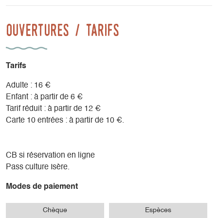
• l'accueil en résidence d'artistes et de compagnies de
création.
Ouvertures / tarifs
• la diffusion de spectacles, en partenariat avec les acteurs
culturels locaux et départementaux
• la formation à différentes pratiques artistiques (théâtre,
musique, danse…) à destination des amateurs et des
Tarifs
professionnels
• l’évènementiel festif et fédérateur avec chaque année
Adulte : 16 €
deux événements : au mois de Mai, le Festival incluant une
Enfant : à partir de 6 €
forte coloration Cirque et au mois de septembre, la Fête à
Tarif réduit : à partir de 12 €
Rivoiranche rassemblant en diffusion tous les projets
Carte 10 entrées : à partir de 10 €.
travaillés durant l'année précédente.
CB si réservation en ligne
Pass culture Isère.
Modes de paiement
Chèque
Espèces