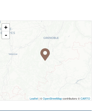
+
-
Leaflet
| ©
OpenStreetMap
contributors ©
CARTO