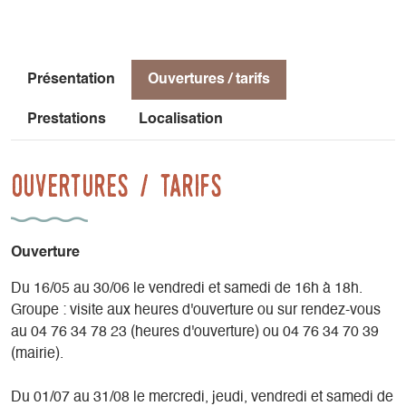
8 panneaux présentant chacun une œuvre d’Édith Berger,
accompagné de textes de Jean Giono, sont installés le long
du parcours de 4,5km. L'accès au sentier est libre, des
Présentation
Ouvertures / tarifs
plans sont disponibles au départ du sentier.
Prestations
Localisation
Lui fait écho, Edith Berger, peintre de Lalley. Ses huiles et
pastels répondent aux mêmes thèmes chers à Giono ; son
trait sûr, sa palette de couleurs dessinent le quotidien, le
Ouvertures / tarifs
patrimoine humain et architectural de Lalley et ses environs.
A ces expositions permanentes, s’ajoute un espace où sont
Ouverture
présentées des expositions temporaires, des peintures d’ici
ou d’ailleurs, figuratives ou contemporaines, des photos,
Du 16/05 au 30/06 le vendredi et samedi de 16h à 18h.
des sculptures..., d’artistes du Trièves.
Groupe : visite aux heures d'ouverture ou sur rendez-vous
au 04 76 34 78 23 (heures d'ouverture) ou 04 76 34 70 39
(mairie).
Du 01/07 au 31/08 le mercredi, jeudi, vendredi et samedi de