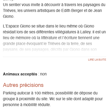
Un sentier vous invite à découvrir à travers les paysages du
Trièves, les univers artistiques de Edith Berger et de Jean
Giono.
L’Espace Giono se situe dans le lieu même où Giono
résidait lors de ses différentes villégiatures à Lalley. Il est un
lieu de mémoire où la littérature et l’écriture tiennent une
grande place évoquant le Trièves de la terre, de ses
paysans, de ses paysages, décrits par Giono dans son
œuvre.
Sont également exposées des œuvres de la peintre locale
Edith Berger.
Animaux acceptés
: non
Autres précisions
Le sentier Edith Berger-Jean Giono vous invite à découvrir,
dans le bourg et aux alentours de Lalley, à travers les
Parking autocar à 100 mètres, possibilité de dépose du
paysages du Trièves, les univers artistiques de la peintre
groupe à proximité du site. Wc sur le site dont adapté pour
Edith Berger et de l’écrivain Jean Giono.
personne à mobilité réduite.