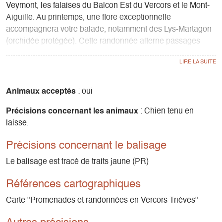
Veymont, les falaises du Balcon Est du Vercors et le Mont-
Aiguille. Au printemps, une flore exceptionnelle
accompagnera votre balade, notamment des Lys-Martagon
(orchidée protégée). Cette randonnée alterne passages
découverts et passages en forêt pour varier les plaisirs !
Vous passerez à proximité de l'Odyssée Verte, équipement
ludique permettant de découvrir le monde de la forêt sur des
passerelles suspendues dans les arbres.
Animaux acceptés
: oui
Précisions concernant les animaux
: Chien tenu en
laisse.
Précisions concernant le balisage
Le balisage est tracé de traits jaune (PR)
Références cartographiques
Carte "Promenades et randonnées en Vercors Trièves"