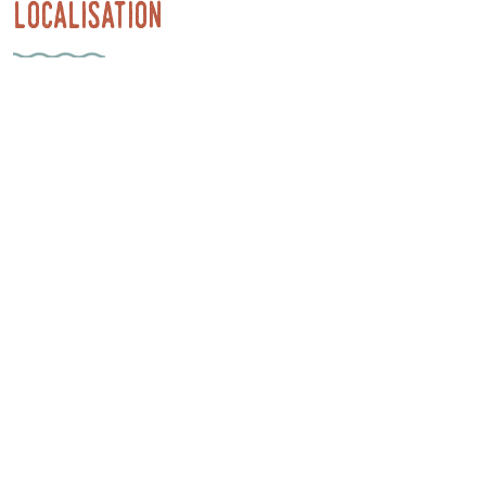
Localisation
Eglise de Gresse en Vercors
38650 Gresse-en-Vercors
Latitude
: 44.902418
Longitude
: 5.566818
Altitude
: 1252m