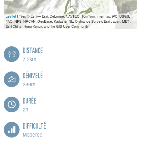
Leaflet
| Tiles © Esri — Esri, DeLorme, NAVTEQ, TomTom, Intermap, iPC, USGS,
FAO, NPS, NRCAN, GeoBase, Kadaster NL, Ordnance Survey, Esri Japan, METI,
Esri China (Hong Kong), and the GIS User Community
Distance
7.2km
Dénivelé
236m
Durée
2h
Difficulté
Modérée