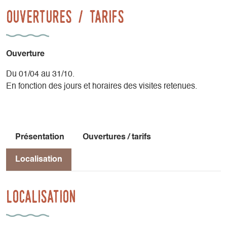
à l’approche du village, vous pourrez faire un détour pour
Ouvertures / tarifs
découvrir l’alpage du Serpaton et son magnifique panorama
ou directement aller visiter Aiguillette Lodge Poterie ou la
ferme du Grand-Veymont.
Ouverture
Du 01/04 au 31/10.
En fonction des jours et horaires des visites retenues.
Présentation
Ouvertures / tarifs
Localisation
Localisation