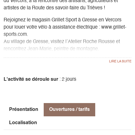
du Vercors, à la rencontre des artisans, agriculteurs et
artistes de la Route des savoir-faire du Trièves !
Rejoignez le magasin Grillet Sport à Gresse en Vercors
pour louer votre vélo à assistance électrique : www.grillet-
sports.com.
Au village de Gresse, visitez l’Atelier Roche Rousse et
rencontrez Jean-Marie, peintre de montagne.
Enfourchez votre vélo direction St Andéol, vous vous
arrêterez au GAEC des Gentianes pour une visite de la
ferme pédagogique qui produit du lait de vache bio.
Direction St Paul les Monestier, chez Marie-France Baurens
L'activité se déroule sur
: 2 jours
qui fabrique des meubles d’art en fer et bois. Vous aurez le
choix de dormir dans les hébergements qu’elle a construit
(les Insolites du Vercors : insolites-vercors.com) ou à l’hôtel
le Sans souci (www.au-sans-souci.com), où vous pourrez
Présentation
Ouvertures / tarifs
également dîner.
Le lendemain, vous entamerez tranquillement votre montée
Localisation
vers Gresse et