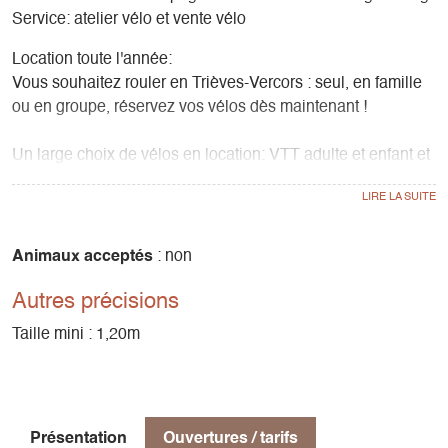
Service: atelier vélo et vente vélo
Location toute l'année:
Vous souhaitez rouler en Trièves-Vercors : seul, en famille
ou en groupe, réservez vos vélos dès maintenant !
Un large choix de vélos en location: VTT adulte et enfant et
nos vélos à assistance électrique ( VTT, VTC, Gravel,
Cargo, 20", 24", Fat Bike...)
A chacun son vélo, et à chacun son circuit!
Animaux acceptés
: non
Autres précisions
Gresse-en-Vercors est un lieu magique pour la pratique du
vélo ! Nous avons un large choix d’itinéraires, pour toutes
Taille mini : 1,20m
les envies et tous les niveaux de pratique.
Nous louons des GPS.
Achat / vente
Présentation
Ouvertures / tarifs
Votre magasin Grillet Sports est revendeur de plusieurs