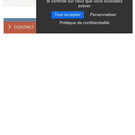
le contrôle sur ceux que vous souhaitez
Leaflet
| ©
OpenStreetMap
contributors ©
CARTO
activer
Tout accepter
Personnaliser
Politique de confidentialité
CONTACT
Contact
Location de vélo à Assistance Electrique
Magasin GRILLET SPORTS
1898, route du Grand Veymont
La Station
38650
Gresse-en-Vercors
Langues parlées
Anglais
Français