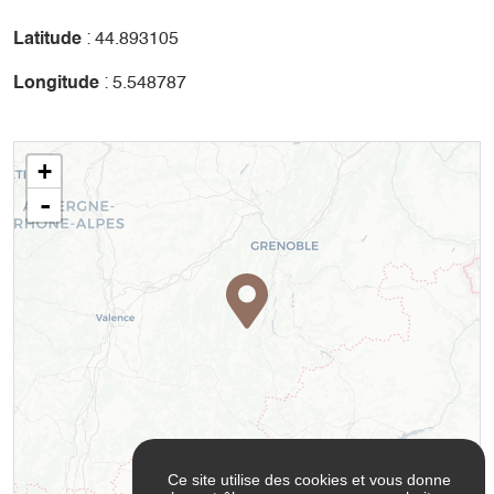
Le magasin Grillet Sports vous propose toute l'année de
Latitude
: 44.893105
venir tester son Big Air Bag. Élancez-vous en VTT, dans le
magnifique cadre du Balcon Est du Vercors, au pied du
Longitude
: 5.548787
Grand Veymont : sensations fortes garanties !
+
-
Ce site utilise des cookies et vous donne