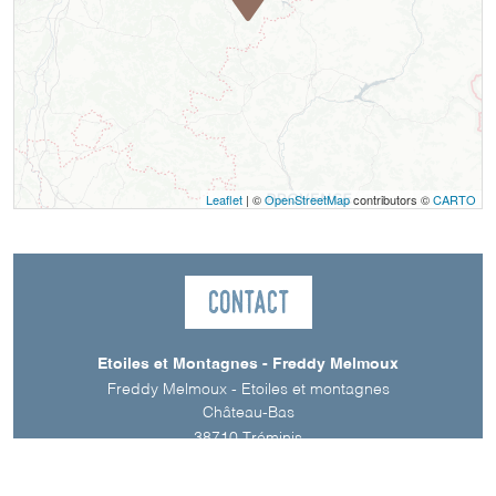
Leaflet
| ©
OpenStreetMap
contributors ©
CARTO
Contact
Etoiles et Montagnes - Freddy Melmoux
Freddy Melmoux - Etoiles et montagnes
Château-Bas
38710
Tréminis