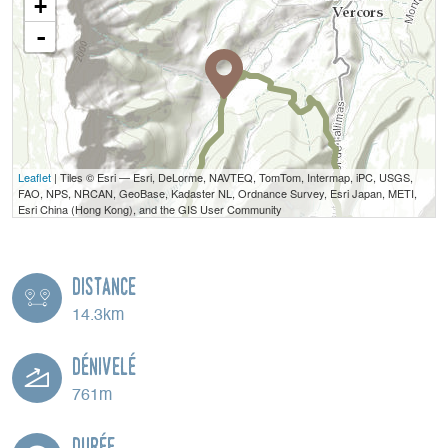
+
-
Leaflet
| Tiles © Esri — Esri, DeLorme, NAVTEQ, TomTom, Intermap, iPC, USGS,
FAO, NPS, NRCAN, GeoBase, Kadaster NL, Ordnance Survey, Esri Japan, METI,
Esri China (Hong Kong), and the GIS User Community
Distance
14.3km
Dénivelé
761m
Durée