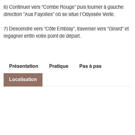
6) Continuer vers “Combe Rouge” puis tourner à gauche
direction “Aux Fayolles” où se situe l’Odyssée Verte.
7) Descendre vers “Côte Emblay”, traverser vers “Girard” et
regagner enfin votre point de départ.
Présentation
Pratique
Pas à pas
Localisation
Localisation
Parking du champs de l'Herse
38650 Gresse-en-Vercors