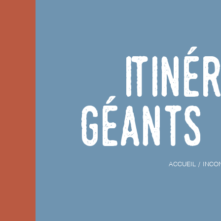
Itiné
géants 
ACCUEIL
INCO