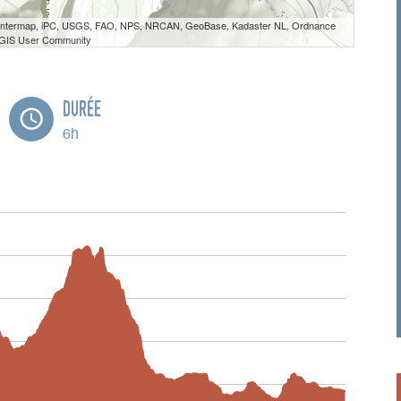
 Intermap, iPC, USGS, FAO, NPS, NRCAN, GeoBase, Kadaster NL, Ordnance
e GIS User Community
Durée
6h