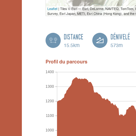
Leaflet
| Tiles © Esri — Esri, DeLorme, NAVTEQ, TomTom,
Survey, Esri Japan, METI, Esri China (Hong Kong), and th
Distance
Dénivelé
15.5km
573m
Profil du parcours
1400
1300
1200
1100
1000