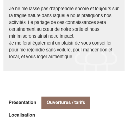
accentuent encore l'impression d'Isolement de ce passage.
Encore deux longueurs d'escalade au soleil retrouvé et
Je ne me lasse pas d'apprendre encore et toujours sur
nous débouchons à proximité des sommets des rochers du
la fragile nature dans laquelle nous pratiquons nos
Parquet.
activités. Le partage de ces connaissances sera
Sur le chemin qui nous ramène au Pas de l'Aiguille puis au
certainement au cœur de notre sortie et nous
départ, nous pourrons apprécier l'ambiance bucolique
minimiserons ainsi notre impact.
retrouvée et contempler une dernière fois notre incroyable
Je me ferai également un plaisir de vous conseiller
faille depuis le plateau.
pour me rejoindre sans voiture, pour manger bon et
local, et vous loger authentique...
Présentation
Ouvertures / tarifs
Localisation