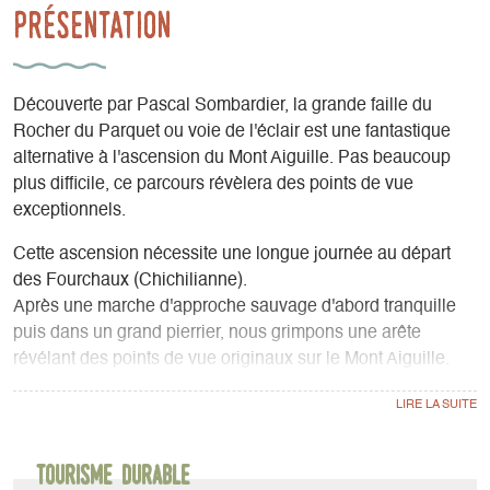
Présentation
Découverte par Pascal Sombardier, la grande faille du
Rocher du Parquet ou voie de l'éclair est une fantastique
alternative à l'ascension du Mont Aiguille. Pas beaucoup
plus difficile, ce parcours révèlera des points de vue
exceptionnels.
Cette ascension nécessite une longue journée au départ
des Fourchaux (Chichilianne).
Après une marche d'approche sauvage d'abord tranquille
puis dans un grand pierrier, nous grimpons une arête
révélant des points de vue originaux sur le Mont Aiguille.
Nous pénétrons ensuite dans la grande faille : 100m de
profondeur presque 500m de long, l'ambiance est alors à
mi-chemin entre l'alpinisme (il reste souvent de la neige et
de la glace) et la spéléologie. Les cris des chocards
Tourisme durable