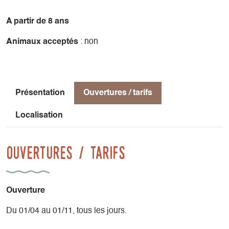
Nous vous fournissons le matériel : Baudriers, Casques,
longes Via-ferrata.
A partir de 8 ans
Animaux acceptés
: non
Présentation
Ouvertures / tarifs
Localisation
Ouvertures / tarifs
Ouverture
Du 01/04 au 01/11, tous les jours.