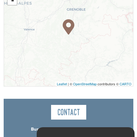
-
Leaflet
| ©
OpenStreetMap
contributors ©
CARTO
Contact
Bureau des Guides du Mont Aiguille
10B GRAND RUE