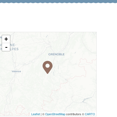
+
-
Leaflet
| ©
OpenStreetMap
contributors ©
CARTO