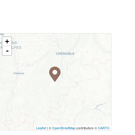
+
-
Leaflet
| ©
OpenStreetMap
contributors ©
CARTO