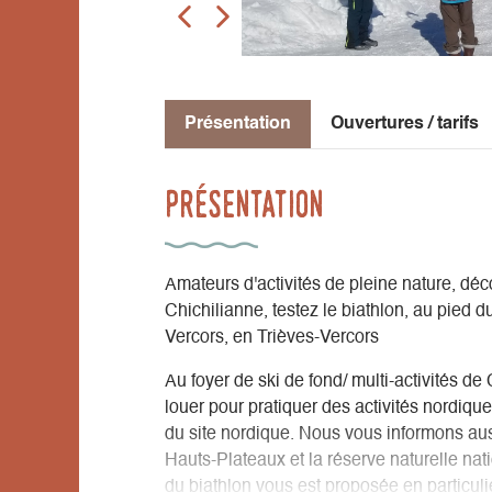
Présentation
Ouvertures / tarifs
Présentation
Amateurs d'activités de pleine nature, déco
Chichilianne, testez le biathlon, au pied 
Vercors, en Trièves-Vercors
Au foyer de ski de fond/ multi-activités d
louer pour pratiquer des activités nordiqu
du site nordique. Nous vous informons aus
Hauts-Plateaux et la réserve naturelle na
du biathlon vous est proposée en particul