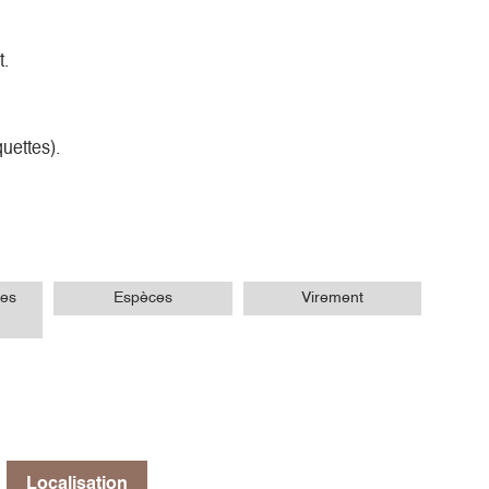
t.
uettes).
es
Espèces
Virement
Localisation