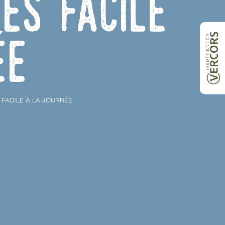
es facile
ée
FACILE À LA JOURNÉE