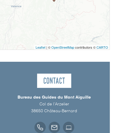
Leaflet
| ©
OpenStreetMap
contributors ©
CARTO
Contact
Bureau des Guides du Mont Aiguille
Col de l'Arzelier
38650
Château-Bernard