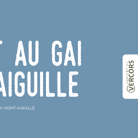
 au Gai
iguille
DU MONT-AIGUILLE