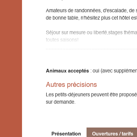
Amateurs de randonnées, d'escalade, de sk
de bonne table, n'hésitez plus cet hôtel est
Séjour sur mesure ou liberté,stages thém
toutes saisons!
Un espace détente vous y attend (en supp
ainsi qu'une salle de massage sur réserva
Animaux acceptés
: oui (avec supplémen
Parking gratuit et garage fermé pour motos 
Autres précisions
Les petits-déjeuners peuvent être proposé
sur demande.
Présentation
Ouvertures / tarifs