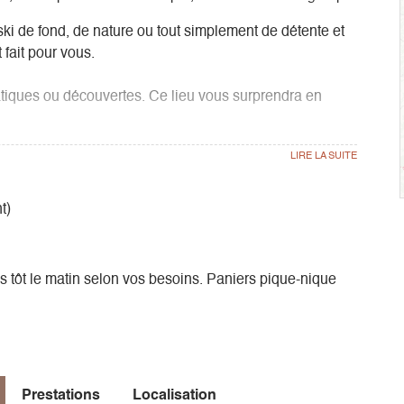
i de fond, de nature ou tout simplement de détente et
 fait pour vous.
atiques ou découvertes. Ce lieu vous surprendra en
lément) : jacuzzi, sauna, hammam, bassin aqua ludique
tion.
t)
et vélos (suivant la place disponible).
s tôt le matin selon vos besoins. Paniers pique-nique
Prestations
Localisation