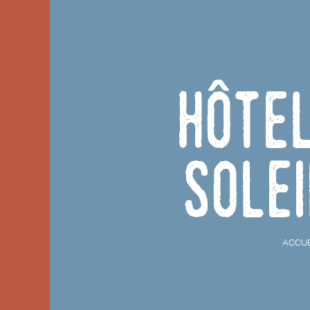
Hôte
Sole
ACCUE