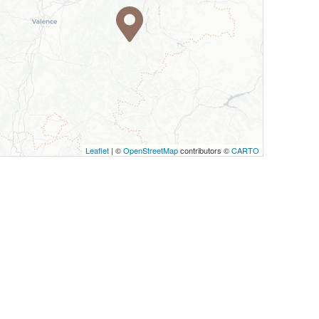
Leaflet
| ©
OpenStreetMap
contributors ©
CARTO