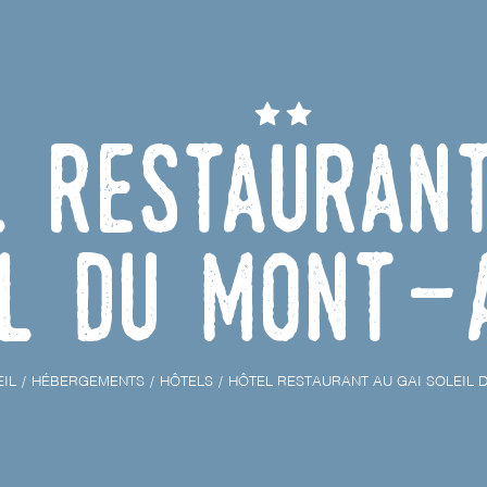
l Restaurant
il du Mont-A
IL
HÉBERGEMENTS
HÔTELS
HÔTEL RESTAURANT AU GAI SOLEIL 