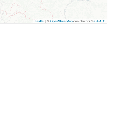
Leaflet
| ©
OpenStreetMap
contributors ©
CARTO