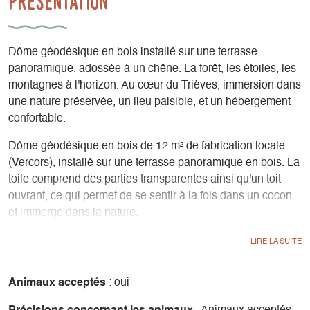
Présentation
Dôme géodésique en bois installé sur une terrasse
panoramique, adossée à un chêne. La forêt, les étoiles, les
montagnes à l'horizon. Au cœur du Trièves, immersion dans
une nature préservée, un lieu paisible, et un hébergement
confortable.
Dôme géodésique en bois de 12 m² de fabrication locale
(Vercors), installé sur une terrasse panoramique en bois. La
toile comprend des parties transparentes ainsi qu'un toit
ouvrant, ce qui permet de se sentir à la fois dans un cocon
et immergé dans la nature.
Sur la terrasse : 2 transats et une petite table. Un hamac
chaise est installé à côté du dôme, à l'ombre du chêne.
A 100 m de la tente, vous avez accès à une grande salle
Animaux acceptés
: oui
commune qui comprend une cuisine équipée (gazinière,