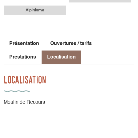
Alpinisme
Présentation
Ouvertures / tarifs
Prestations
Localisation
Localisation
Moulin de Recours
3620 Route du Moulin de Recours
38930 Saint-Maurice-en-Trièves
Latitude
: 44.784737