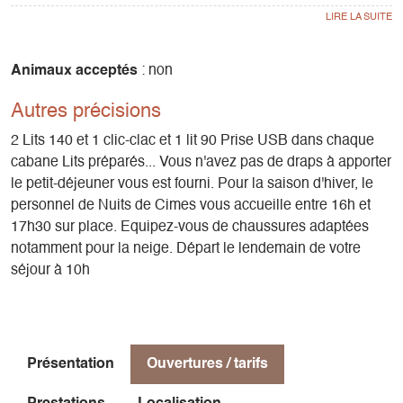
La petite cabane : 4 personnes maxi. 2 lits (120 x 190) en
mezzanine.
Dans les deux cabanes :
Animaux acceptés
: non
Cuisine équipée d’un gaz avec une réserve de 10L d’eau.
Autres précisions
Électricité solaire, chauffage. Toilettes sèches. Terrasse
aménagée avec table et chaises.
2 Lits 140 et 1 clic-clac et 1 lit 90 Prise USB dans chaque
cabane Lits préparés... Vous n'avez pas de draps à apporter
Pas de douche ! Nous vous fournissons serviettes pour une
le petit-déjeuner vous est fourni. Pour la saison d'hiver, le
petite toilette à l'évier.
personnel de Nuits de Cimes vous accueille entre 16h et
17h30 sur place. Equipez-vous de chaussures adaptées
Formule hôtelière : lits propres et préparés... vous n'avez
notamment pour la neige. Départ le lendemain de votre
pas de draps à apporter et le petit-déjeuner vous est fourni.
séjour à 10h
Présentation
Ouvertures / tarifs