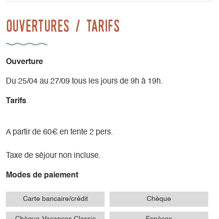
pédestres, équestres et VTT depuis le camping et le village.
Ouvertures / tarifs
Accrobranches, saut à l'élastique, parapente (y compris
pour personnes à mobilité réduite)... à proximité.
Ouverture
Du 25/04 au 27/09 tous les jours de 9h à 19h.
Tarifs
A partir de 60€ en tente 2 pers.
Taxe de séjour non incluse.
Modes de paiement
Carte bancaire/crédit
Chèque
Chèque-Vacances Classic
Espèces