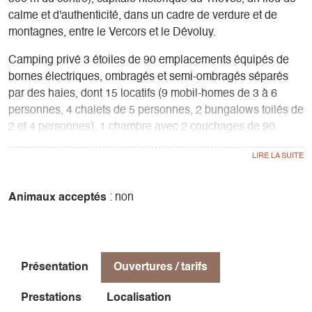
calme et d'authenticité, dans un cadre de verdure et de
montagnes, entre le Vercors et le Dévoluy.
Camping privé 3 étoiles de 90 emplacements équipés de
bornes électriques, ombragés et semi-ombragés séparés
par des haies, dont 15 locatifs (9 mobil-homes de 3 à 6
personnes, 4 chalets de 5 personnes, 2 bungalows toilés de
2 et 4 personnes), 1 chambre avec 2 couchages de 90.
Blocs sanitaires avec cabines de toilette et de douche
individuelles. Coin bébé chauffé avec baignoire et table à
langer. Buanderie avec lave-linge, sèche-linge, congélateur,
bac à linge. Aire de jeux pour les enfants.
Animaux acceptés
: non
Salon détente : livres, jeux, télévision, baby-foot. 3
barbecues à charbon de bois.
Restaurant-Pizzeria-Snack-bar sur place et à emporter.
Piscine ouverte, chauffée et surveillée, disposant de 2
Présentation
Ouvertures / tarifs
bassins et 1 pataugeoire, pouvant accueillir tout type de
public. Entrée incluse dans les tarifs pour les campeurs;
Prestations
Localisation
nombreuses activités de plein-air : Départ de randonnées