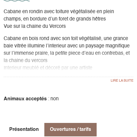
Cabane en rondin avec toiture végétalisée en plein
champs, en bordure d’un foret de grands hêtres
Vue sur la chaine du Vercors
Cabane en bois rond avec son toit végétalisé, une grance
baie vitrée illumine l’interieur avec un paysage magnifique
sur l’immense praire, la petite piece d’eau en contrebas, et
la chaine du vercors
Interieur meublé et décoré par une artiste
Capacité de 6 personnes ou 2 adultes et 5 enfants
2 chambres a l’étage, un coin cuisine, un salon avec poéle
a bois, une salle d’eau avec toilette et douche
Equipement
Animaux acceptés
: non
Gaz, four, frigo, machine a café, grille pain, bouilloire
electrique
Salon exterieur avec grande terasse et un coin repas sous
les arbres
Présentation
Ouvertures / tarifs
Coin barbecue