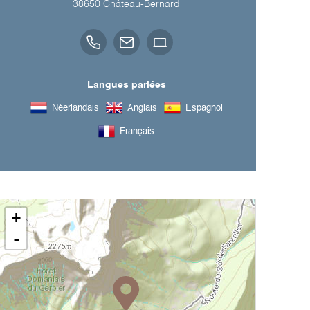
38650
Château-Bernard
Langues parlées
Néerlandais
Anglais
Espagnol
Français
+
-