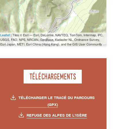
Leaflet
| Tiles © Esri — Esri, DeLorme, NAVTEQ, TomTom, Intermap, iPC,
USGS, FAO, NPS, NRCAN, GeoBase, Kadaster NL, Ordnance Survey,
Esri Japan, METI, Esri China (Hong Kong), and the GIS User Community
Téléchargements
TÉLÉCHARGER LE TRACÉ DU PARCOURS
(GPX)
REFUGE DES ALPES DE L'ISÈRE