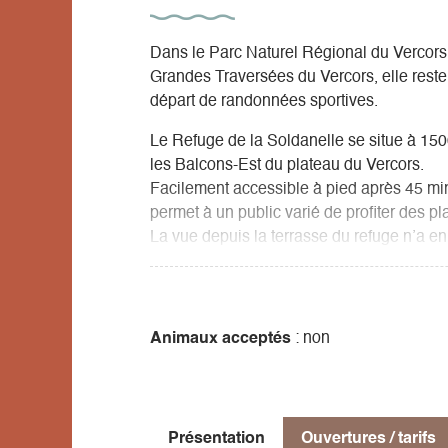
Dans le Parc Naturel Régional du Vercors,
Grandes Traversées du Vercors, elle reste 
départ de randonnées sportives.
Le Refuge de la Soldanelle se situe à 150
les Balcons-Est du plateau du Vercors.
Facilement accessible à pied après 45 min
permet à un public varié de profiter des 
La vue depuis la terrasse du refuge n’a en
panorama s’étend des crêtes du Vercors au
Belledonne, les Grandes Rousses ou la C
Animaux acceptés
: non
Présentation
Ouvertures / tarifs