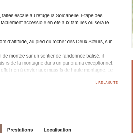
 faites escale au refuge la Soldanelle. Etape des
facilement accessible en été aux familles ou sera le
0m d’altitude, au pied du rocher des Deux Sœurs, sur
 de montée sur un sentier de randonnée balisé, il
plaisirs de la montagne dans un panorama exceptionnel.
 effet rien à envier aux massifs de haute montagne. Le
 Mont blanc en passant par le Dévoluy, les Ecrins,
hartreuse.
Prestations
Localisation