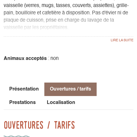
vaisselle (verres, mugs, tasses, couverts, assiettes), grille-
pain, bouilloire et cafetière à disposition. Pas d'évier ni de
plaque de cuisson, prise en charge du lavage de la
vaisselle par les propriétaires.
Possibilité d'utiliser l'espace sous la tonnelle pour les repas
ou se relaxer.
Animaux acceptés
: non
2 chambres avec un lit double chacune. Possibilité de lit
d'appoint (enfant) dans la plus grande des chambres.
A proximité d'un arrêt autocar ligne T95 Grenoble-Mens
Présentation
Ouvertures / tarifs
Randonnées au départ de la maison.
Prestations
Localisation
Ouvertures / tarifs