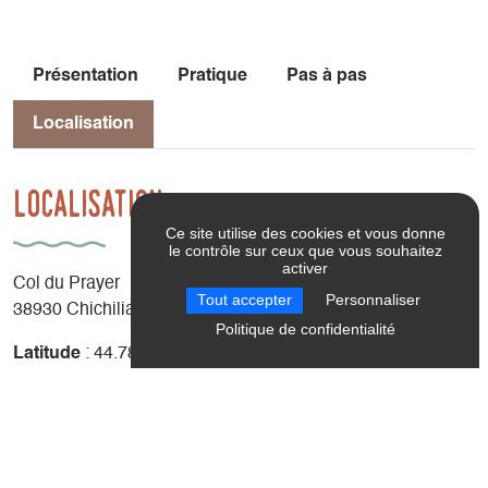
Présentation
Pratique
Pas à pas
Localisation
Localisation
Ce site utilise des cookies et vous donne
le contrôle sur ceux que vous souhaitez
activer
Col du Prayer
Tout accepter
Personnaliser
38930 Chichilianne
Politique de confidentialité
Latitude
: 44.785329
Longitude
: 5.598724
Altitude
: 1190m