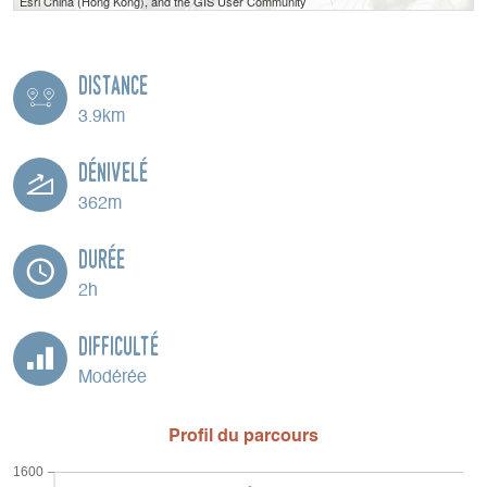
Esri China (Hong Kong), and the GIS User Community
Distance
3.9km
Dénivelé
362m
Durée
2h
Difficulté
Modérée
Profil du parcours
1600