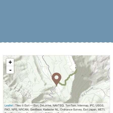
+
-
Leaflet
| Tiles © Esri — Esri, DeLorme, NAVTEQ, TomTom, Intermap, iPC, USGS,
FAO, NPS, NRCAN, GeoBase, Kadaster NL, Ordnance Survey, Esri Japan, METI,