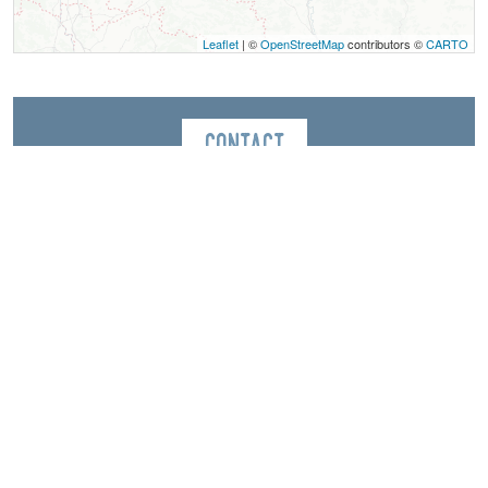
Leaflet
| ©
OpenStreetMap
contributors ©
CARTO
Contact
L'Ecopain
671 Route du Mont Aiguille
Les passières
38930
Chichilianne
Langues parlées
Anglais
Français