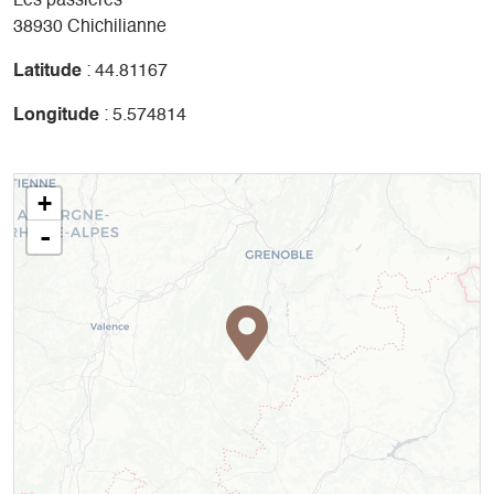
Les passières
38930 Chichilianne
Latitude
: 44.81167
Longitude
: 5.574814
+
-