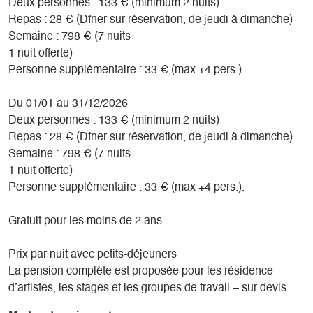
pour vos ateliers de travail : taï-chi, yoga, peinture, danse,
Deux personnes : 133 € (minimum 2 nuits)
chant, écriture, musique, petits séminaires…
Repas : 28 € (Dîner sur réservation, de jeudi à dimanche)
Elle offre la lumière du nord et à l’est, une vue panoramique
Semaine : 798 € (7 nuits
du Beaumont au Parc des Ecrins.
1 nuit offerte)
Personne supplémentaire : 33 € (max +4 pers.).
- À l’étage – “L’Atelier”: lit double + salle de bain privative
L’entrée de l’atelier est indépendante
Du 01/01 au 31/12/2026
Cette grande chambre spacieuse comprend un lit double et
Deux personnes : 133 € (minimum 2 nuits)
une salle de bain complète.
Repas : 28 € (Dîner sur réservation, de jeudi à dimanche)
Baigné de lumière, doté d’un poêle pour l’hiver, l’atelier est
Semaine : 798 € (7 nuits
d’un confort qui se prête au repos hors du monde
1 nuit offerte)
Personne supplémentaire : 33 € (max +4 pers.).
- La petite maison « Sous Les Arbres »: lit double + salle de
bain privative + cuisine
Gratuit pour les moins de 2 ans.
A quelques pas de la maison d’hôtes, la « petite maison »
se trouve à l’abris des feuillages, imbriquée entre les troncs
Prix par nuit avec petits-déjeuners
des arbres sauvages, sous les fleurs des pruniers au
La pension complète est proposée pour les résidence
printemps, et à l’ombre des branches pendant l’été
d’artistes, les stages et les groupes de travail – sur devis.
Tournée vers les montagnes, cette « tiny house » permet de