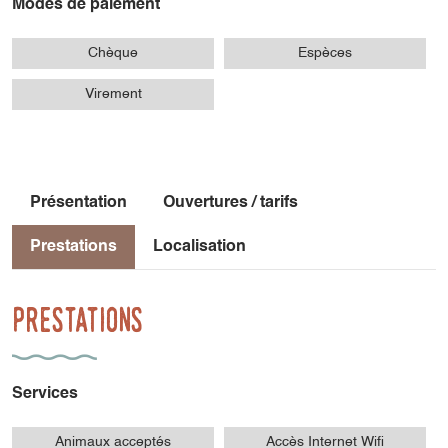
Modes de paiement
se doucher et cuisiner sous les étoiles, et s’isoler dans un
espace intimiste et confortable
Chèque
Espèces
Plus qu’une chambre , les occupants ont accès:
- à l’intérieur : à un coin cuisine (réfrigérateur, évier,
Virement
bouilloire), une cabine de douche, un grand lit double, un
espace de vie
- à l’extérieur : à un ponton suspendu, une douche
extérieure, des toilettes sèches indépendantes, une cuisine
Présentation
Ouvertures / tarifs
extérieure (un réchaud, un grill), une terrasse
Prestations
Localisation
Prestations
Services
Animaux acceptés
Accès Internet Wifi