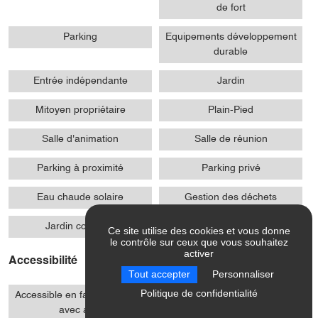
de fort
Parking
Equipements développement
durable
Entrée indépendante
Jardin
Mitoyen propriétaire
Plain-Pied
Salle d'animation
Salle de réunion
Parking à proximité
Parking privé
Eau chaude solaire
Gestion des déchets
Jardin commun
Terrasse ombragée
Ce site utilise des cookies et vous donne
le contrôle sur ceux que vous souhaitez
activer
Accessibilité
Tout accepter
Personnaliser
Politique de confidentialité
Accessible en fauteuil roulant
Rampe d'accès
avec aide