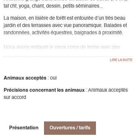
taï chï, yoga, chant, dessin, petits séminaires...
La maison, en lisière de forêt est entourée d’un très beau
jardin et des terrasses avec vue panoramique. Balades et
randonnées, activités équestres, baignades à proximité.
Nous avons restauré le vieux corps de ferme avec des
matériaux sobres et intemporels; bois, pierres, fer, pigments
naturels, enduits, badigeons, tadelakt à la chaux, chanvre,
argile et sols en pierres naturelles
Les lieux sont chauffés par des poêles à bois, bûches et
Animaux acceptés
: oui
granulés, l’eau chaude sanitaire par le soleil.
Précisions concernant les animaux
: Animaux acceptés
sur accord
Nous mettons à disposition de nos hôtes :
- linge de maison
- produits d’entretien bio
- accès lave-linge
- congélateur
Présentation
Ouvertures / tarifs
- internet