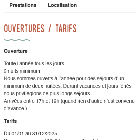
Prestations
Localisation
Les hébergements se composent de:
- Rez-de-chaussée – “Entre les murs”: Appartement au rez-
Ouvertures / tarifs
de-chaussée + cuisine
Avec une entrée par le jardin d’hiver, le rez-de-chaussée
comprend 3 chambres, dotées soit d’un lit double (chambre
Est), de deux lits simples (chambre Nord) ou d’un petit lit
Ouverture
double et d’un lit simple (chambre Sud).
Toute l'année tous les jours.
Salle de bain, cuisine, séjour.
2 nuits minimum
Le rez-de-chaussée se réserve dans sa totalité, en tant
Nous sommes ouverts à l’année pour des séjours d’un
qu’appartement indépendant.
minimum de deux nuitées. Durant vacances et jours fériés
nous privilégions de plus longs séjours.
- À l’étage – “La Grange”: grande mezzanine avec 1 ou 2 lits
Arrivées entre 17h et 19h (quand rien d’autre n’est convenu
+ salle de bain privative + cuisine
d’avance ).
A l’étage, la grange comprend un espace de couchage
surélevé, pour deux à quatre personnes, une salle de bain
Tarifs
privative et une petite cuisine.
La grange vous permet d’investir un plancher de 55 m²,
Du 01/01 au 31/12/2025