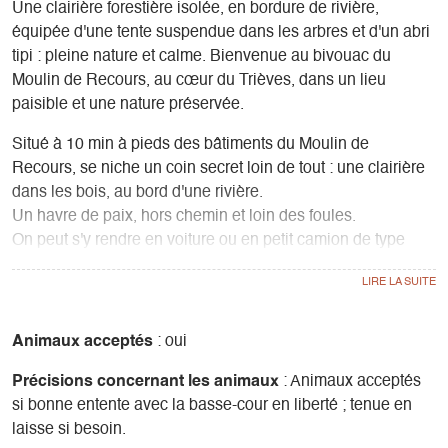
Une clairière forestière isolée, en bordure de rivière,
équipée d'une tente suspendue dans les arbres et d'un abri
tipi : pleine nature et calme. Bienvenue au bivouac du
Moulin de Recours, au cœur du Trièves, dans un lieu
paisible et une nature préservée.
Situé à 10 min à pieds des bâtiments du Moulin de
Recours, se niche un coin secret loin de tout : une clairière
dans les bois, au bord d'une rivière.
Un havre de paix, hors chemin et loin des foules.
On peut s'y rendre en voiture ou en petit camion de type
van.
Le bivouac est équipé d'une tente nomade de 4 places
minimum, d'une tente suspendue dans les arbres de 3
places, d'un abri tipi, d'un brasero-barbecue et de toilettes
Animaux acceptés
: oui
sèches.
Précisions concernant les animaux
: Animaux acceptés
La clairière est grande et vous pouvez aussi y planter vos
si bonne entente avec la basse-cour en liberté ; tenue en
propres tentes.
laisse si besoin.
Au Moulin, vous avez accès à une grande salle collective