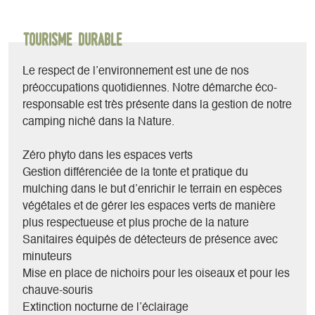
Le chalet Horizon permet un accueil confortable des
Tourisme durable
personnes à mobilité réduite ou des familles.
Les chalets famille proposent 3 chambres pour les familles
Le respect de l’environnement est une de nos
nombreuses ou les groupes d'amis
préoccupations quotidiennes. Notre démarche éco-
responsable est très présente dans la gestion de notre
Les services proposés : piscine panoramique chauffée, bar,
camping niché dans la Nature.
snack (ravioles, pizzas, poulet rôti, burgers, ...), petits
déjeuners, pains et viennoiseries, jeux (baby foot, ping-
Zéro phyto dans les espaces verts
pong, pétanque, volley, badminton, jeux de société, jeux
Gestion différenciée de la tonte et pratique du
pour enfants, ...), sauna finlandais, wifi gratuit, bibliothèque,
mulching dans le but d’enrichir le terrain en espèces
location de VTT électriques, lodge Cosy Cool pour
végétales et de gérer les espaces verts de manière
accueillir les groupes, labels Accueil Vélo et Compagnon
plus respectueuse et plus proche de la nature
de Route, partner Inspiration Vercors
Sanitaires équipés de détecteurs de présence avec
minuteurs
Mise en place de nichoirs pour les oiseaux et pour les
chauve-souris
Extinction nocturne de l’éclairage