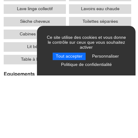
Lave linge collectif
Lavoirs eau chaude
Sèche cheveux
Toilettes séparées
Cabines lavabo
Matériel de repassage
Ce site utilise des cookies et vous donne
le contrôle sur ceux que vous souhaitez
Lit bébé
Chaise bébé
activer
Tout accepter
Personnaliser
Table à langer
Politique de confidentialité
Equipements
Abris pour vélo ou VTT
Aire de jeux
Salon de télévision
Sauna
Terrain de tennis
Terrain clos
Bar
Terrain ombragé