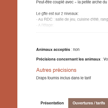
Peut-être couplé avec « la petite arche du
Le gîte est sur 2 niveaux:
- Au RDC : salle de jeu, cuisine d'été, rang
- A l'étage:
une grande pièce à vivre (+ de 100m²) avec
bibliothèque et jeux.
5 chambres : 3 chambres pour 2 personnes (
1 chambre 4 personnes (1 lit double, lits 
Animaux acceptés
: non
1 chambre 5 personnes (lits simples et su
Précisions concernant les animaux
: Vo
- Accueil bébé
Autres précisions
- En extérieur : jeux, terrain de pétanque,
Draps fournis inclus dans le tarif
Présentation
Ouvertures / tarifs