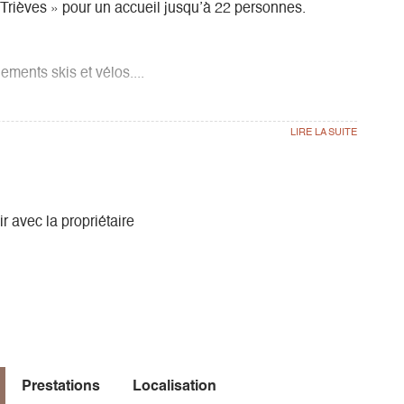
 Trièves » pour un accueil jusqu’à 22 personnes.
ements skis et vélos....
 : cuisine ouverte, salle à manger, salon, TV, coin
lit double), sdb privée ;
superposés) sdb privée;
perposés) sdb privative.
ir avec la propriétaire
 terrasse, barbecue, ruisseau.
Prestations
Localisation