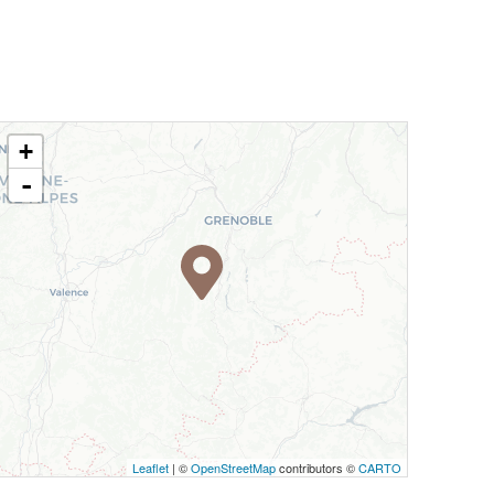
+
-
Leaflet
| ©
OpenStreetMap
contributors ©
CARTO