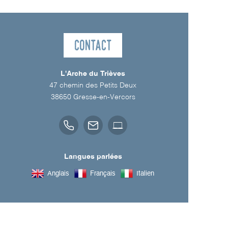
Contact
L'Arche du Trièves
47 chemin des Petits Deux
38650
Gresse-en-Vercors
Langues parlées
Anglais
Français
Italien