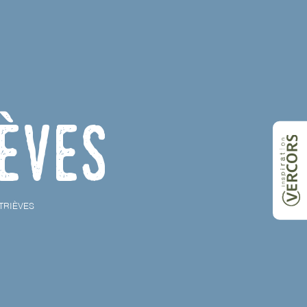
ièves
TRIÈVES