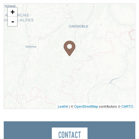
+
-
Leaflet
| ©
OpenStreetMap
contributors ©
CARTO
Contact