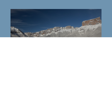
Domaine Nordique de Chichilianne
Mont-Aiguille
Chichilianne