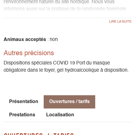
l'environnement naturel du site nordique. Nous vous
informons aussi sur la pratique de la randonnée hivernale
sur les Hauts-Plateaux et la réserve naturelle nationale et
les montagnes environnantes. La découverte du biathlon
vous est proposée en particulier pour des groupes. Peu de
neige? Au foyer vous trouvez des idées de balades, des
Animaux acceptés
: non
activités à proximité.
Autres précisions
Dispositions spéciales COVID 19 Port du masque
obligatoire dans le foyer, gel hydroalcoolique à disposition.
Présentation
Ouvertures / tarifs
Prestations
Localisation