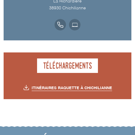
La Richardière
38930
Chichilianne
Téléchargements
ITINÉRAIRES RAQUETTE À CHICHILIANNE