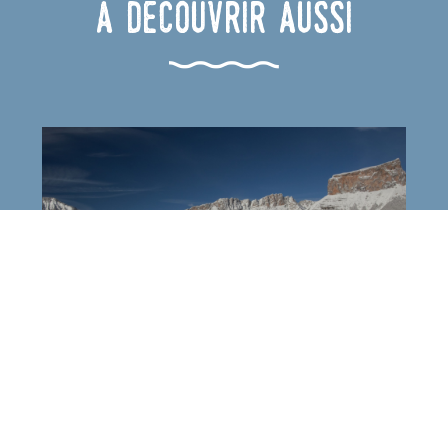
A découvrir aussi
Domaine Nordique de Chichilianne
Mont-Aiguille