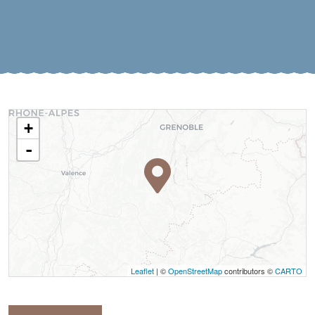
+
-
Leaflet
| ©
OpenStreetMap
contributors ©
CARTO