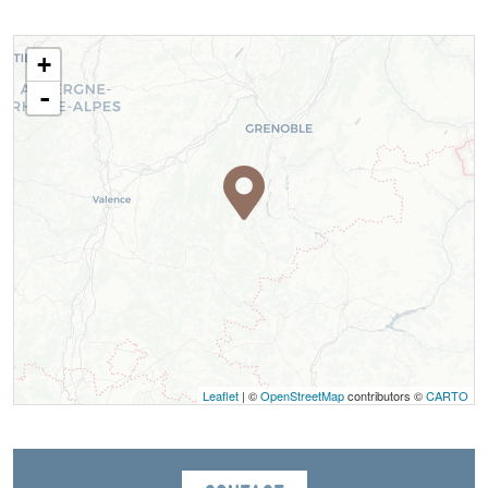
+
-
Leaflet
| ©
OpenStreetMap
contributors ©
CARTO