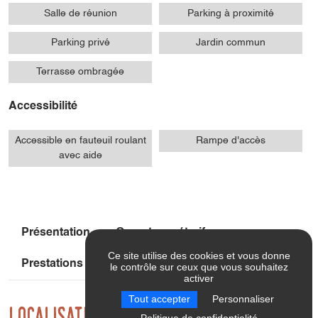
Salle de réunion
Parking à proximité
Parking privé
Jardin commun
Terrasse ombragée
Accessibilité
Accessible en fauteuil roulant
Rampe d'accès
avec aide
Présentation
Ouvertures / tarifs
Ce site utilise des cookies et vous donne
Prestations
Localisation
le contrôle sur ceux que vous souhaitez
activer
Tout accepter
Personnaliser
Localisation