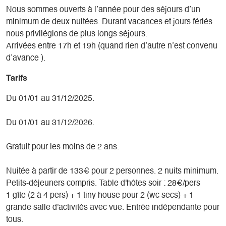
Nous sommes ouverts à l’année pour des séjours d’un
La découverte du Trièves passe ici par le goût et la
minimum de deux nuitées. Durant vacances et jours fériés
simplicité. En soirée, la Table d'Hôtes devient le cœur de
nous privilégions de plus longs séjours.
votre expérience : une cuisine qui se décline selon les
Arrivées entre 17h et 19h (quand rien d’autre n’est convenu
richesses du potager et les produits d'une agriculture
d’avance ).
biologique et locale. Vous dégusterez du pain au levain, les
pâtes fraîches, l'agneau du village voisin, et les sorbets
Tarifs
maison, le tout arrosé de vins naturels et d'eau de source.
C'est une invitation à se nourrir sainement, en phase avec
Du 01/01 au 31/12/2025.
la saison et les saveurs du terroir. Chez Les Gachets, la
gourmandise est une histoire de partage et de respect du
Du 01/01 au 31/12/2026.
cycle naturel. Les secrets de cuisine sont partagés avec
ceux qui le souhaitent, parfois terminant en improvisation
Gratuit pour les moins de 2 ans.
des mini ateliers !
Nuitée à partir de 133€ pour 2 personnes. 2 nuits minimum.
Pour explorer les merveilles entre Trièves et Dévoluy – des
Petits-déjeuners compris. Table d'hôtes soir : 28€/pers
sources des Gillardes au Mont Aiguille – la mobilité douce
1 gîte (2 à 4 pers) + 1 tiny house pour 2 (wc secs) + 1
est de mise. Vous accéderez directement aux sentiers pour
grande salle d'activités avec vue. Entrée indépendante pour
la randonnée ou opterez pour les vélos électriques à
tous.