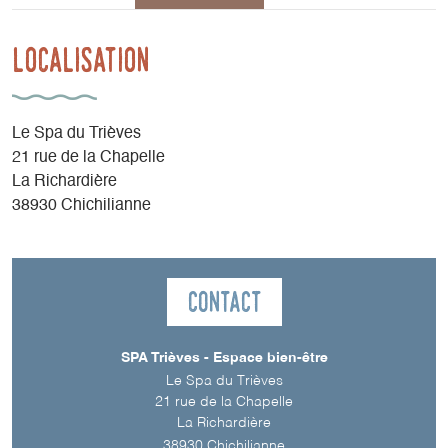
Localisation
Le Spa du Trièves
21 rue de la Chapelle
La Richardière
38930 Chichilianne
Contact
SPA Trièves - Espace bien-être
Le Spa du Trièves
21 rue de la Chapelle
La Richardière
38930
Chichilianne