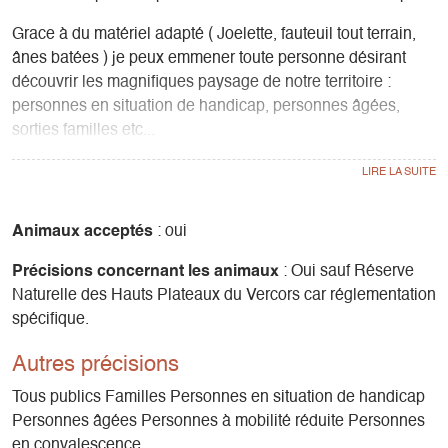
Grace à du matériel adapté ( Joelette, fauteuil tout terrain,
ânes batées ) je peux emmener toute personne désirant
découvrir les magnifiques paysage de notre territoire :
personnes en situation de handicap, personnes âgées,
sorties familles etc...
J'accompagne également les personnes souhaitant se
remettre doucement à l'activité de randonnée, suite à une
convalesence, par exemple.
Animaux acceptés
: oui
Précisions concernant les animaux
: Oui sauf Réserve
Naturelle des Hauts Plateaux du Vercors car réglementation
spécifique.
Autres précisions
Tous publics Familles Personnes en situation de handicap
Personnes âgées Personnes à mobilité réduite Personnes
en convalescence