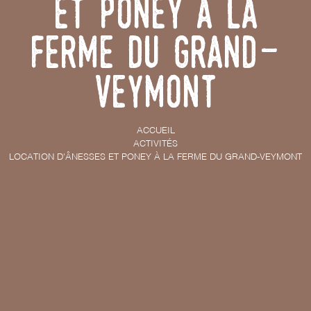
et poney à la
ferme du Grand-
Veymont
ACCUEIL
ACTIVITÉS
LOCATION D'ÂNESSES ET PONEY À LA FERME DU GRAND-VEYMONT