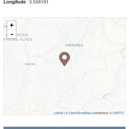
Longitude
: 5.556191
+
-
Leaflet
| ©
OpenStreetMap
contributors ©
CARTO