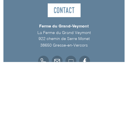
Contact
Ferme du Grand-Veymont
La Ferme du Grand Veymont
922 chemin de Serre Monet
38650
Gresse-en-Vercors
Langues parlées
Anglais
Français