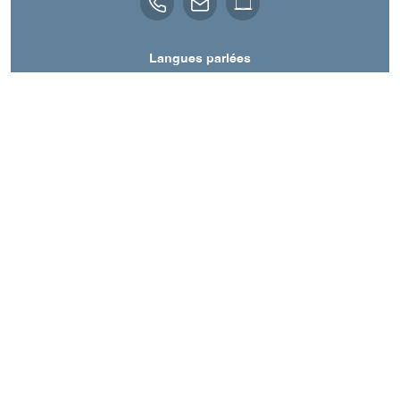
Langues parlées
Anglais
Espagnol
Français
A découvrir aussi