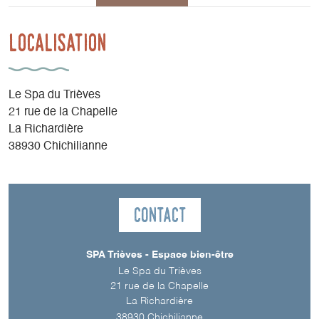
Localisation
Le Spa du Trièves
21 rue de la Chapelle
La Richardière
38930 Chichilianne
Contact
SPA Trièves - Espace bien-être
Le Spa du Trièves
21 rue de la Chapelle
La Richardière
38930
Chichilianne