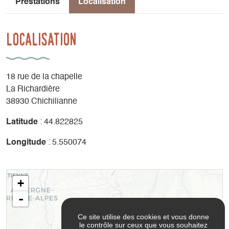
Prestations
Localisation
Localisation
18 rue de la chapelle
La Richardière
38930 Chichilianne
Latitude
: 44.822825
Longitude
: 5.550074
+
-
Ce site utilise des cookies et vous donne
le contrôle sur ceux que vous souhaitez