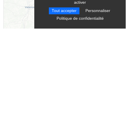
activer
Tout accepter
Personnaliser
Politique de confidentialité
Leaflet
| ©
OpenStreetMap
contributors ©
CARTO
Contact
Au Gai Soleil du Mont Aiguille
18 rue de la chapelle
La Richardière
38930
Chichilianne